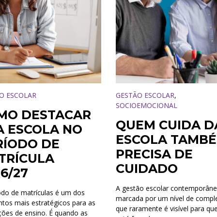
O ESCOLAR
GESTÃO ESCOLAR
,
SOCIOEMOCIONAL
MO DESTACAR
QUEM CUIDA D
A ESCOLA NO
ESCOLA TAMB
RÍODO DE
PRECISA DE
TRÍCULA
CUIDADO
6/27
A gestão escolar contemporâne
odo de matrículas é um dos
marcada por um nível de compl
os mais estratégicos para as
que raramente é visível para q
ições de ensino. É quando as