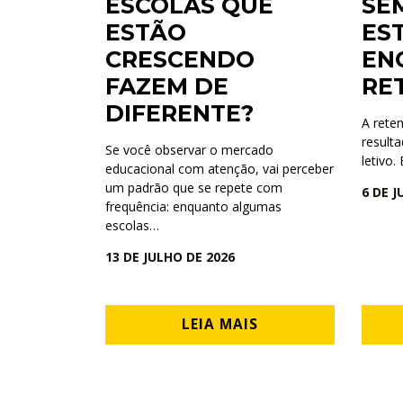
ESCOLAS QUE
SE
ESTÃO
ES
CRESCENDO
EN
FAZEM DE
RE
DIFERENTE?
A rete
result
Se você observar o mercado
letivo.
educacional com atenção, vai perceber
um padrão que se repete com
6 DE J
frequência: enquanto algumas
escolas…
13 DE JULHO DE 2026
LEIA MAIS