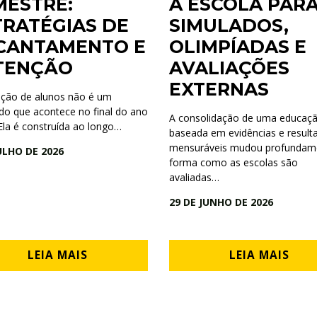
MESTRE:
A ESCOLA PAR
TRATÉGIAS DE
SIMULADOS,
CANTAMENTO E
OLIMPÍADAS E
TENÇÃO
AVALIAÇÕES
EXTERNAS
nção de alunos não é um
ado que acontece no final do ano
A consolidação de uma educaç
 Ela é construída ao longo…
baseada em evidências e result
mensuráveis mudou profundam
ULHO DE 2026
forma como as escolas são
avaliadas…
29 DE JUNHO DE 2026
LEIA MAIS
LEIA MAIS