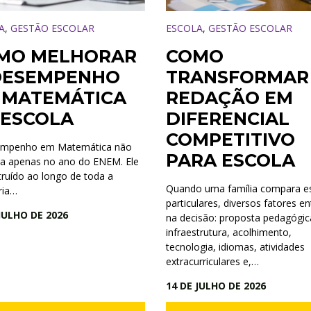
A
,
GESTÃO ESCOLAR
ESCOLA
,
GESTÃO ESCOLAR
MO MELHORAR
COMO
DESEMPENHO
TRANSFORMAR
 MATEMÁTICA
REDAÇÃO EM
 ESCOLA
DIFERENCIAL
COMPETITIVO
empenho em Matemática não
PARA ESCOLA
a apenas no ano do ENEM. Ele
truído ao longo de toda a
Quando uma família compara e
ria…
particulares, diversos fatores e
JULHO DE 2026
na decisão: proposta pedagógic
infraestrutura, acolhimento,
tecnologia, idiomas, atividades
extracurriculares e,…
14 DE JULHO DE 2026