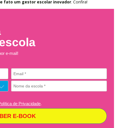
de fato um gestor escolar inovador
. Confira!
a
 escola
or e-mail!
olítica de Privacidade
.
BER E-BOOK