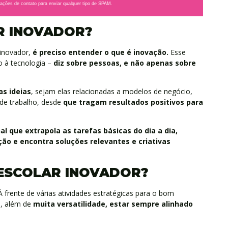
ações de contato para enviar qualquer tipo de SPAM.
R INOVADOR?
 inovador,
é preciso entender o que é inovação.
Esse
o à tecnologia –
diz sobre pessoas, e não apenas sobre
as ideias
, sejam elas relacionadas a modelos de negócio,
de trabalho, desde
que
tragam resultados positivos para
l que extrapola as tarefas básicas do dia a dia,
ão e encontra soluções relevantes e criativas
ESCOLAR INOVADOR?
À frente de várias atividades estratégicas para o bom
a, além de
muita versatilidade, estar sempre alinhado
.