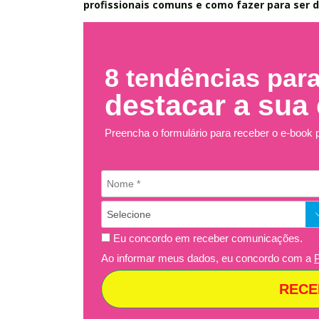
profissionais comuns e como fazer para ser 
8 tendências par
destacar a sua
Preencha o formulário para receber o e-book p
Eu concordo em receber comunicações.
Ao informar meus dados, eu concordo com a
P
RECE