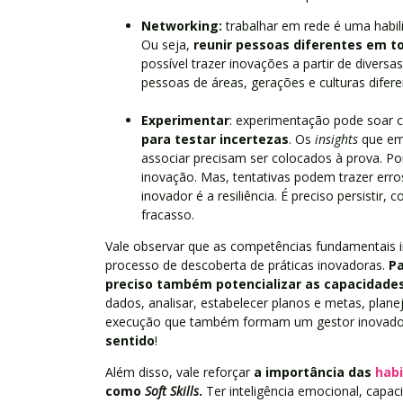
Networking:
trabalhar em rede é uma habili
Ou seja,
reunir pessoas diferentes em 
possível trazer inovações a partir de diversa
pessoas de áreas, gerações e culturas difer
Experimentar
: experimentação pode soar 
para testar incertezas
. Os
insights
que em
associar precisam ser colocados à prova. Po
inovação. Mas, tentativas podem trazer erros
inovador é a resiliência. É preciso persistir, 
fracasso.
Vale observar que as competências fundamentais i
processo de descoberta de práticas inovadoras.
Pa
preciso também potencializar as capacidades
dados, analisar, estabelecer planos e metas, plan
execução que também formam um gestor inovador
sentido
!
Além disso, vale reforçar
a importância das
habi
como
Soft Skills
.
Ter inteligência emocional, capa