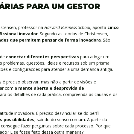
ÁRIAS PARA UM GESTOR
istensen, professor na
Harvard Business School,
aponta
cinco
issional inovador
. Segundo as teorias de Christensen,
dades que permitem pensar de forma inovadora
. São
e de
conectar diferentes perspectivas
para atingir um
 os problemas, questões, ideias e recursos sob um prisma
ções e configurações para atender a uma demanda antiga.
as é preciso observar, mas não a partir de visões e
star com a
mente aberta e desprovida de
para os detalhes de cada prática, compreenda as causas e os
titude inovadora. É preciso desvincular-se do perfil
s possibilidades
, saindo do senso comum. A partir da
ê consegue fazer perguntas sobre cada processo. Por que
do? E se fosse feito dessa outra maneira?