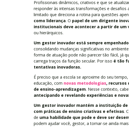
Profissionais dinâmicos, criativos e que se atual
responder às intensas transformações e desafios a
limitado que direciona a rotina para questões apen
como liderança
. O
papel de um dirigente inov
institucionais deve acontecer a partir de um 
ou hierárquicos.
Um gestor inovador está sempre empenhado
consolidando mudanças significativas no ambient
forma de atuação pode não parecer tão fácil, já que
carrega traços da função secular. Por isso
é tão f
tentativas inovadoras.
É preciso que a escola se aproxime do seu tempo
educação, com
novas metodologias
,
recursos 
de ensino-aprendizagem
. Nesse contexto, cab
antecipando e revelando experiências e nova
Um gestor inovador mantém a instituição de 
com práticas de ensino criativas e efetivas
. 
de
uma habilidade que pode e deve ser desen
podem ajudar você, gestor, a tornar-se ainda mais