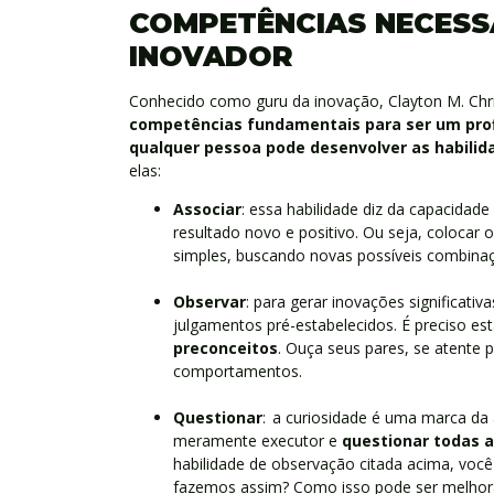
COMPETÊNCIAS NECESS
INOVADOR
Conhecido como guru da inovação, Clayton M. Chr
competências fundamentais para ser um prof
qualquer pessoa pode desenvolver as habili
elas:
Associar
: essa habilidade diz da capacidad
resultado novo e positivo. Ou seja, colocar
simples, buscando novas possíveis combina
Observar
: para gerar inovações significativ
julgamentos pré-estabelecidos. É preciso e
preconceitos
. Ouça seus pares, se atente 
comportamentos.
Questionar
: a curiosidade é uma marca da a
meramente executor e
questionar todas a
habilidade de observação citada acima, voc
fazemos assim? Como isso pode ser melhora