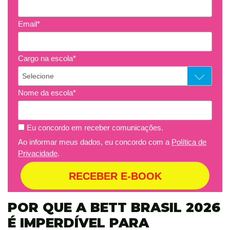
Email*
Cargo na escola*
Nome da escola*
Eu concordo em receber comunicações.
Ao informar meus dados, eu concordo com a
Política de
Privacidade
.
RECEBER E-BOOK
POR QUE A BETT BRASIL 2026
É IMPERDÍVEL PARA