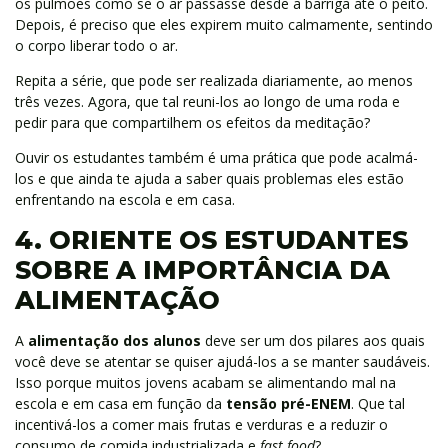
os pulmões como se o ar passasse desde a barriga até o peito.
Depois, é preciso que eles expirem muito calmamente, sentindo
o corpo liberar todo o ar.
Repita a série, que pode ser realizada diariamente, ao menos
três vezes. Agora, que tal reuni-los ao longo de uma roda e
pedir para que compartilhem os efeitos da meditação?
Ouvir os estudantes também é uma prática que pode acalmá-
los e que ainda te ajuda a saber quais problemas eles estão
enfrentando na escola e em casa.
4. ORIENTE OS ESTUDANTES
SOBRE A IMPORTÂNCIA DA
ALIMENTAÇÃO
A
alimentação dos alunos
deve ser um dos pilares aos quais
você deve se atentar se quiser ajudá-los a se manter saudáveis.
Isso porque muitos jovens acabam se alimentando mal na
escola e em casa em função da
tensão pré-ENEM
. Que tal
incentivá-los a comer mais frutas e verduras e a reduzir o
consumo de comida industrializada e
fast food
?