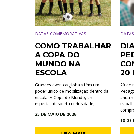
DATAS COMEMORATIVAS
DATAS
COMO TRABALHAR
DI
A COPA DO
PE
MUNDO NA
CO
ESCOLA
20
Grandes eventos globais têm um
20 de 
poder único de mobilização dentro da
Pedago
escola. A Copa do Mundo, em
anualm
especial, desperta curiosidade,…
trabal
compro
25 DE MAIO DE 2026
18 DE 
LEIA MAIS