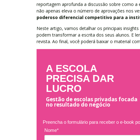
reportagem aprofunda a discussão sobre como a e
não apenas eleva o número de aprovações nos ves
poderoso diferencial competitivo para a insti
Neste artigo, vamos detalhar os principais insight
podem transformar a escrita dos seus alunos. E l
revista. Ao final, você poderá baixar o material com
A ESCOLA
PRECISA DAR
LUCRO
Gestão de escolas privadas focada
no resultado do negócio
Preencha o formulário para receber o e-book po
Nome*