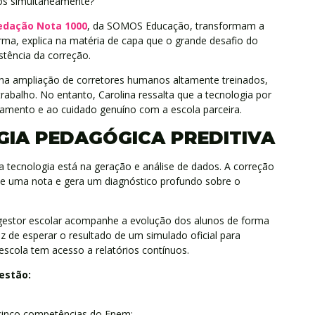
nos simultaneamente?
edação Nota 1000
, da SOMOS Educação, transformam a
forma, explica na matéria de capa que o grande desafio do
istência da correção.
u na ampliação de corretores humanos altamente treinados,
abalho. No entanto, Carolina ressalta que a tecnologia por
ionamento e ao cuidado genuíno com a escola parceira.
IA PEDAGÓGICA PREDITIVA
a tecnologia está na geração e análise de dados. A correção
de uma nota e gera um diagnóstico profundo sobre o
gestor escolar acompanhe a evolução dos alunos de forma
ez de esperar o resultado de um simulado oficial para
escola tem acesso a relatórios contínuos.
estão:
inco competências do Enem;