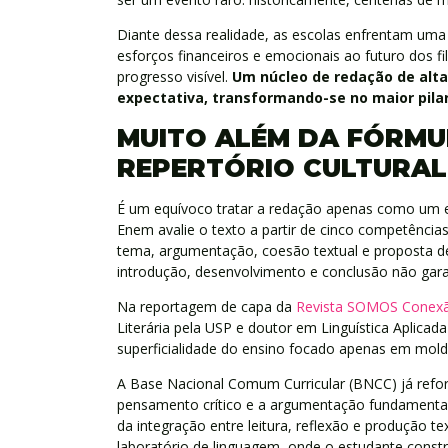
Diante dessa realidade, as escolas enfrentam uma
esforços financeiros e emocionais ao futuro dos f
progresso visível.
Um núcleo de redação de alt
expectativa, transformando-se no maior pilar
MUITO ALÉM DA FÓRMU
REPERTÓRIO CULTURAL
É um equívoco tratar a redação apenas como um e
Enem avalie o texto a partir de cinco competênci
tema, argumentação, coesão textual e proposta de
introdução, desenvolvimento e conclusão não gar
Na reportagem de capa da
Revista SOMOS Conex
Literária pela USP e doutor em Linguística Aplicad
superficialidade do ensino focado apenas em mol
A Base Nacional Comum Curricular (BNCC) já refo
pensamento crítico e a argumentação fundamentad
da integração entre leitura, reflexão e produção t
laboratório de linguagem, onde o estudante constrói