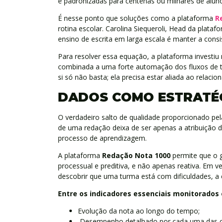
e padronizadas para centenas ou milhares de alu
É nesse ponto que soluções como a plataforma
R
rotina escolar. Carolina Siequeroli, Head da plata
ensino de escrita em larga escala é manter a cons
Para resolver essa equação, a plataforma investi
combinada a uma forte automação dos fluxos de tr
si só não basta; ela precisa estar aliada ao relac
DADOS COMO ESTRATÉG
O verdadeiro salto de qualidade proporcionado pel
de uma redação deixa de ser apenas a atribuição 
processo de aprendizagem.
A plataforma
Redação Nota 1000
permite que o 
processual e preditiva, e não apenas reativa. Em v
descobrir que uma turma está com dificuldades, a 
Entre os indicadores essenciais monitorados 
Evolução da nota ao longo do tempo;
Desempenho detalhado por cada uma das c