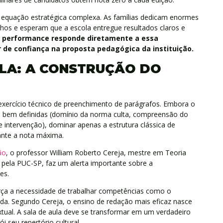
 equação estratégica complexa. As famílias dedicam enormes
ilhos e esperam que a escola entregue resultados claros e
a performance responde diretamente a essa
 de confiança na proposta pedagógica da instituição.
LA: A CONSTRUÇÃO DO
xercício técnico de preenchimento de parágrafos. Embora o
as bem definidas (domínio da norma culta, compreensão do
 intervenção), dominar apenas a estrutura clássica de
ante a nota máxima.
ão
, o professor William Roberto Cereja, mestre em Teoria
a pela PUC-SP, faz um alerta importante sobre a
des.
rça a necessidade de trabalhar competências como o
a. Segundo Cereja, o ensino de redação mais eficaz nasce
extual. A sala de aula deve se transformar em um verdadeiro
 seu repertório cultural.