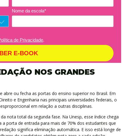
Nome da escola*
olítica de Privacidade
.
BER E-BOOK
REDAÇÃO NOS GRANDES
 abre ou fecha as portas do ensino superior no Brasil. Em
ireito e Engenharia nas principais universidades federais, o
esproporcional em relação a outras disciplinas.
da nota total da segunda fase. Na Unesp, esse índice chega
 a porta de entrada para mais de 70% dos estudantes que
 redação significa eliminação automática. E isso está longe de
milhares de candidatos obtêm nota zero a cada edição.