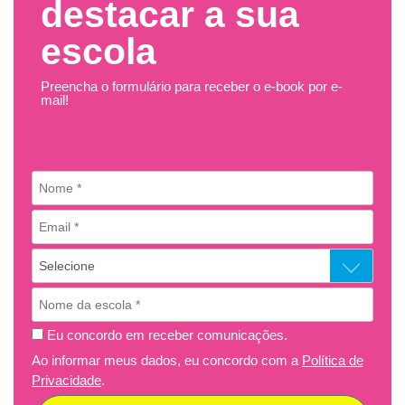
destacar a sua
escola
Preencha o formulário para receber o e-book por e-
mail!
Eu concordo em receber comunicações.
Ao informar meus dados, eu concordo com a
Política de
Privacidade
.